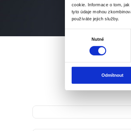
cookie. Informace o tom, jak
tyto údaje mohou zkombinovat
používáte jejich služby.
Výběr
Nutné
souhlasu
Odmítnout
Jméno
E-mail*