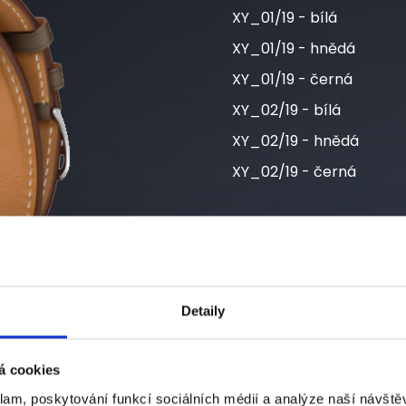
XY_01/19 - bílá
XY_01/19 - hnědá
XY_01/19 -
černá
XY_02/19 - bílá
XY_02/19 -
hnědá
XY_02/19 -
černá
TOP NABÍDKA
Při objednání 10 a více 
Detaily
á cookies
klam, poskytování funkcí sociálních médií a analýze naší návšt