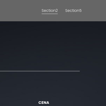
Section2
Section5
CENA